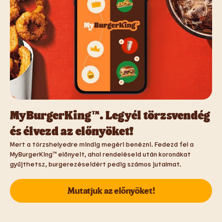
MyBurgerKing™. Legyél törzsvendég
és élvezd az előnyöket!
Mert a törzshelyedre mindig megéri benézni. Fedezd fel a
MyBurgerKing™ előnyeit, ahol rendeléseid után koronákat
gyűjthetsz, burgerezéseidért pedig számos jutalmat.
Mutatjuk az előnyöket!