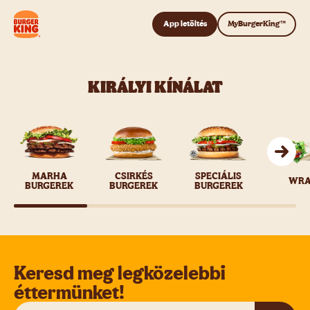
Címlap
Tovább a tartalomhoz
App letöltés
MyBurgerKing™
VISSZATÉRT A
KIRÁLYI KÍNÁLAT
FONDUE LOVER!
Merülj el újra extrán sajtos
duónkban!
MARHA
CSIRKÉS
SPECIÁLIS
WR
BURGEREK
BURGEREK
BURGEREK
Adom!
Keresd meg legközelebbi
éttermünket!