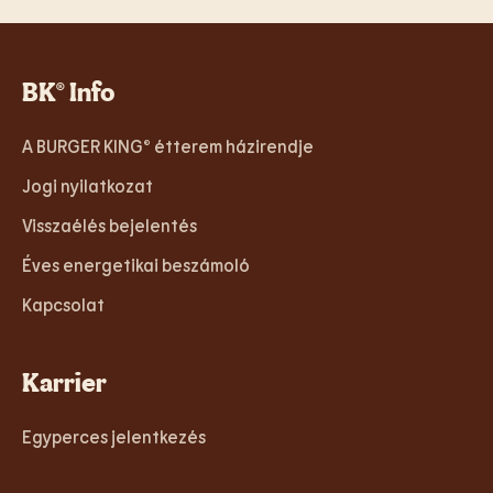
BK® Info
A BURGER KING® étterem házirendje
Jogi nyilatkozat
Visszaélés bejelentés
Éves energetikai beszámoló
Kapcsolat
Karrier
Egyperces jelentkezés