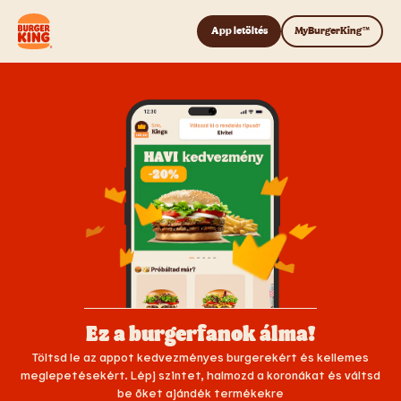
Tovább a tartalomhoz
App letöltés
MyBurgerKing™
Ez a burgerfanok álma!
Töltsd le az appot kedvezményes burgerekért és kellemes
meglepetésekért. Lépj szintet, halmozd a koronákat és váltsd
be őket ajándék termékekre