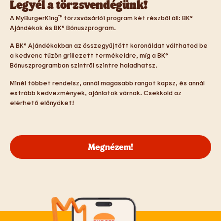
Legyél a törzsvendégünk!
A MyBurgerKing™ törzsvásárlói program két részből áll: BK®
Ajándékok és BK® Bónuszprogram.
A BK® Ajándékokban az összegyűjtött koronáidat válthatod be
a kedvenc tűzön grillezett termékeidre, míg a BK®
Bónuszprogramban szintről szintre haladhatsz.
Minél többet rendelsz, annál magasabb rangot kapsz, és annál
extrább kedvezmények, ajánlatok várnak. Csekkold az
elérhető előnyöket!
Megnézem!