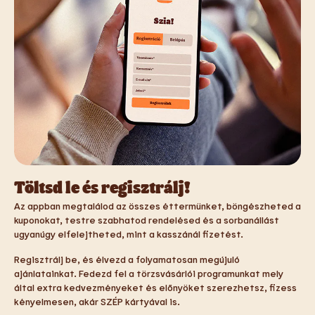
Töltsd le és regisztrálj!
Az appban megtalálod az összes éttermünket, böngészheted a
kuponokat, testre szabhatod rendelésed és a sorbanállást
ugyanúgy elfelejtheted, mint a kasszánál fizetést.
Regisztrálj be, és élvezd a folyamatosan megújuló
ajánlatainkat. Fedezd fel a törzsvásárlói programunkat mely
által extra kedvezményeket és előnyöket szerezhetsz, fizess
kényelmesen, akár SZÉP kártyával is.