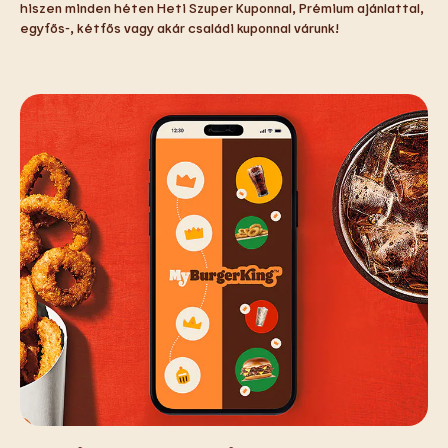
hiszen minden héten Heti Szuper Kuponnal, Prémium ajánlattal,
egyfős-, kétfős vagy akár családi kuponnal várunk!