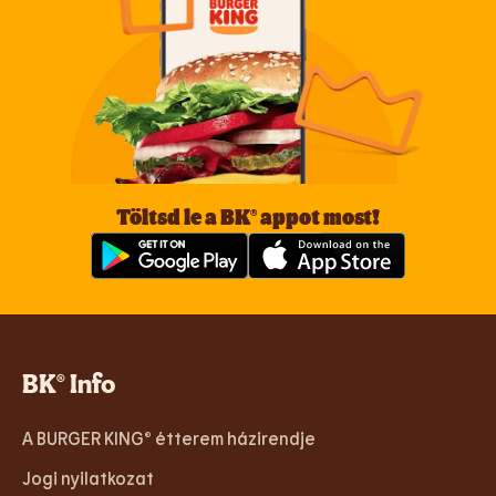
Töltsd le a BK® appot most!
BK® Info
A BURGER KING® étterem házirendje
Jogi nyilatkozat