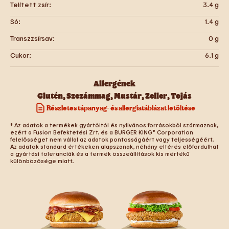
Telített zsír:
3.4
g
Só:
1.4
g
Transzzsírsav:
0
g
Cukor:
6.1
g
Allergének
Glutén
,
Szezámmag
,
Mustár
,
Zeller
,
Tojás
Részletes tápanyag- és allergiatáblázat letöltése
* Az adatok a termékek gyártóitól és nyilvános forrásokból származnak,
ezért a Fusion Befektetési Zrt. és a BURGER KING® Corporation
felelősséget nem vállal az adatok pontosságáért vagy teljességéért.
Az adatok standard értékeken alapszanak, néhány eltérés előfordulhat
a gyártási toleranciák és a termék összeállítások kis mértékű
különbözősége miatt.