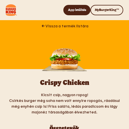
Tovább a tartalomhoz
App letöltés
MyBurgerKing™
Vissza a termék listára
Crispy Chicken
Kicsit csíp, nagyon ropog!
Csirkés burger még soha nem volt ennyire ropogós, ráadásul
még enyhén csíp is! Friss saláta, lédús paradicsom és lágy
majonéz társaságában élvezheted.
Összetevők