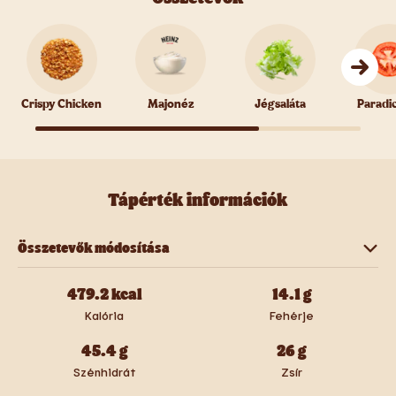
Crispy Chicken
Majonéz
Jégsaláta
Paradi
Tápérték információk
Összetevők módosítása
Crispy Chicken
Majonéz
Jégsaláta
479.2
kcal
14.1
g
Kalória
Fehérje
Paradicsom
Burger Zsemle
45.4
g
26
g
Szénhidrát
Zsír