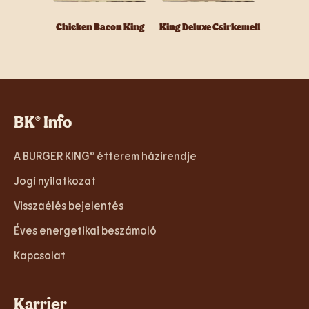
Chicken Bacon King
King Deluxe Csirkemell
BK® Info
A BURGER KING® étterem házirendje
Jogi nyilatkozat
Visszaélés bejelentés
Éves energetikai beszámoló
Kapcsolat
Karrier