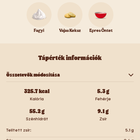
Fagyi
Vajas Keksz
Epres Öntet
Tápérték információk
Összetevők módosítása
Fagyi
Vajas Keksz
Epres Öntet
325.7
kcal
5.3
g
Kalória
Fehérje
55.2
g
9.1
g
Szénhidrát
Zsír
Telített zsír:
5.1
g