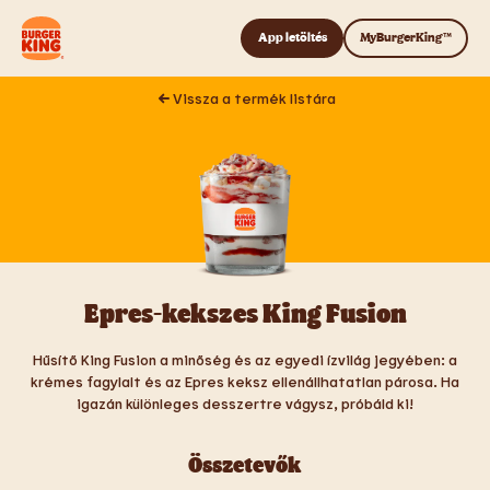
Tovább a tartalomhoz
App letöltés
MyBurgerKing™
Vissza a termék listára
Epres-kekszes King Fusion
Hűsítő King Fusion a minőség és az egyedi ízvilág jegyében: a
krémes fagylalt és az Epres keksz ellenállhatatlan párosa. Ha
igazán különleges desszertre vágysz, próbáld ki!
Összetevők