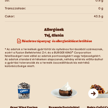
Só:
0.6
g
Transzzsírsav:
0
g
Cukor:
43.5
g
Allergének
Tej
,
Glutén
Részletes tápanyag- és allergiatáblázat letöltése
* Az adatok a termékek gyártóitól és nyilvános forrásokból származnak,
ezért a Fusion Befektetési Zrt. és a BURGER KING® Corporation
felelősséget nem vállal az adatok pontosságáért vagy teljességéért.
Az adatok standard értékeken alapszanak, néhány eltérés előfordulhat
a gyártási toleranciák és a termék összeállítások kis mértékű
különbözősége miatt.
Oreo® King Fusion
Brownie Fagylalttal
Belga Gofri 