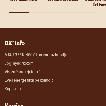
Ízű Önte
BK® Info
A BURGER KING® étterem házirendje
Jogi nyilatkozat
Visszaélés bejelentés
Éves energetikai beszámoló
Kapcsolat
Karrier