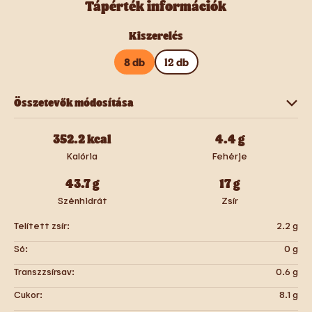
Tápérték információk
Kiszerelés
8 db
12 db
Összetevők módosítása
Hagymakarika
352.2
kcal
4.4
g
Kalória
Fehérje
43.7
g
17
g
Szénhidrát
Zsír
Telített zsír:
2.2
g
Só:
0
g
Transzzsírsav:
0.6
g
Cukor:
8.1
g