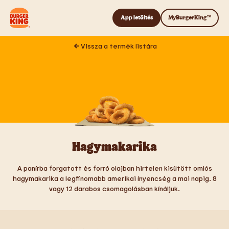
Tovább a tartalomhoz
App letöltés
MyBurgerKing™
Vissza a termék listára
Hagymakarika
A panírba forgatott és forró olajban hirtelen kisütött omlós
hagymakarika a legfinomabb amerikai ínyencség a mai napig. 8
vagy 12 darabos csomagolásban kínáljuk.