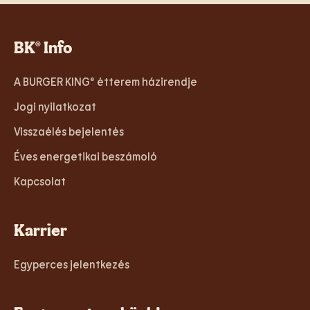
BK® Info
A BURGER KING® étterem házirendje
Jogi nyilatkozat
Visszaélés bejelentés
Éves energetikai beszámoló
Kapcsolat
Karrier
Egyperces jelentkezés