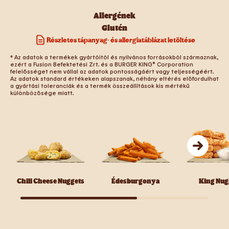
Allergének
Glutén
Részletes tápanyag- és allergiatáblázat letöltése
* Az adatok a termékek gyártóitól és nyilvános forrásokból származnak,
ezért a Fusion Befektetési Zrt. és a BURGER KING® Corporation
felelősséget nem vállal az adatok pontosságáért vagy teljességéért.
Az adatok standard értékeken alapszanak, néhány eltérés előfordulhat
a gyártási toleranciák és a termék összeállítások kis mértékű
különbözősége miatt.
Chili Cheese Nuggets
Édesburgonya
King Nug