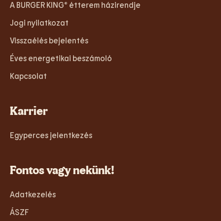
A BURGER KING® étterem házirendje
Jogi nyilatkozat
Visszaélés bejelentés
Éves energetikai beszámoló
Kapcsolat
Karrier
Egyperces jelentkezés
Fontos vagy nekünk!
Adatkezelés
ÁSZF