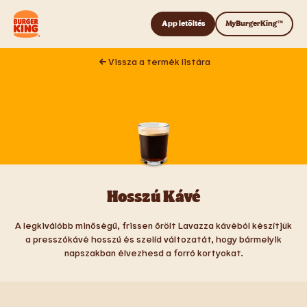
Tovább a tartalomhoz
App letöltés
MyBurgerKing™
Vissza a termék listára
Hosszú Kávé
A legkiválóbb minőségű, frissen őrölt Lavazza kávéból készítjük
a presszókávé hosszú és szelíd változatát, hogy bármelyik
napszakban élvezhesd a forró kortyokat.