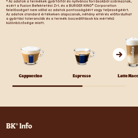
* Az adatok a termékek gyártóitól és nyilvános forrásokból származnak,
ezért a Fusion Befektetési Zrt. és a BURGER KING® Corporation
felelősséget nem vállal az adatok pontosságáért vagy teljességéért.
Az adatok standard értékeken alapszanak, néhány eltérés előfordulhat
a gyártási toleranciák és a termék összeállítások kis mértékű
különbözősége miatt.
Cappuccino
Espresso
Latte Mac
BK® Info