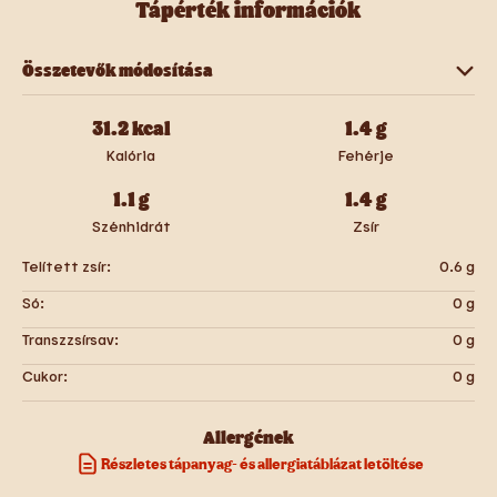
Tápérték információk
Összetevők módosítása
Hosszú Kávé
31.2
kcal
1.4
g
Kalória
Fehérje
1.1
g
1.4
g
Szénhidrát
Zsír
Telített zsír:
0.6
g
Só:
0
g
Transzzsírsav:
0
g
Cukor:
0
g
Allergének
Részletes tápanyag- és allergiatáblázat letöltése