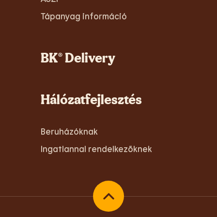
Tápanyag információ
BK® Delivery
Hálózatfejlesztés
Beruházóknak
Ingatlannal rendelkezőknek
Vissza az oldal tetejére