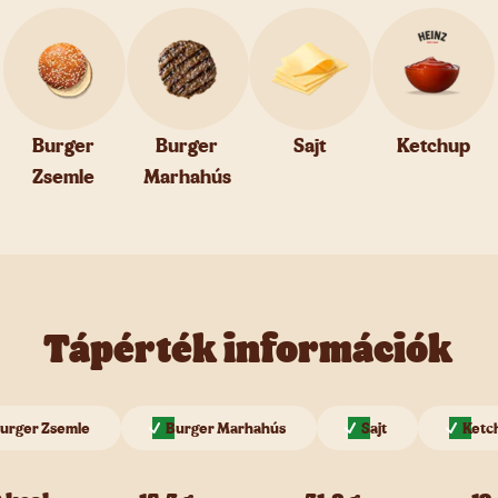
Burger
Burger
Sajt
Ketchup
Zsemle
Marhahús
Tápérték információk
urger Zsemle
Burger Marhahús
Sajt
Ketc