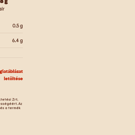
.8
g
sír
0.5
g
6.4
g
giatáblázat
letöltése
tetési Zrt.
ességéért. Az
 és a termék