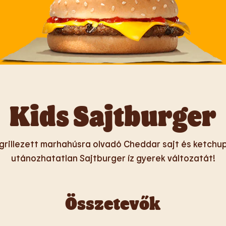
Kids Sajtburger
grillezett marhahúsra olvadó Cheddar sajt és ketchu
utánozhatatlan Sajtburger íz gyerek változatát!
Összetevők