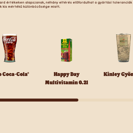
ard értékeken alapszanak, néhány eltérés előfordulhat a gyártási toleranciák
ok kis mértékű különbözősége miatt.
o Coca-Cola®
Happy Day
Kinley Gyö
Multivitamin 0.2l