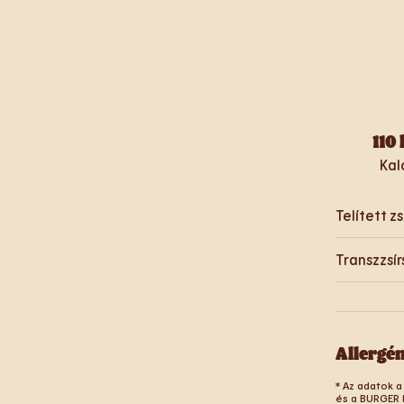
110
Kal
Telített zs
Transzzsír
Allergé
* Az adatok a
és a BURGER 