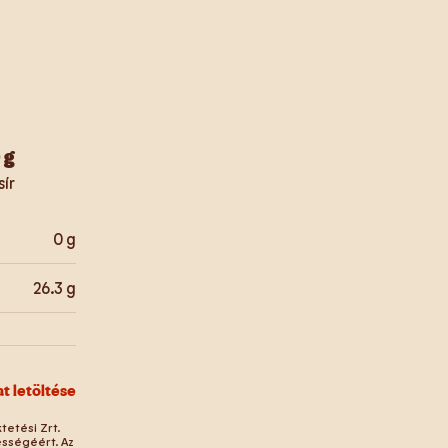
0
g
sír
0
g
26.3
g
at letöltése
tetési Zrt.
ességéért. Az