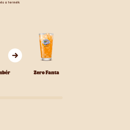
 és a termék
mbér
Zero Fanta
Zero Sprite