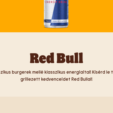
Red Bull
szikus burgerek mellé klasszikus energiaital! Kísérd le 
grillezett kedvenceidet Red Bullal!