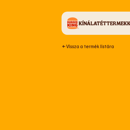
Tovább a tartalomhoz
KÍNÁLAT
ÉTTERMEK
Vissza a termék listára