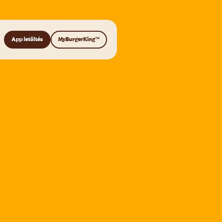
App letöltés
MyBurgerKing™