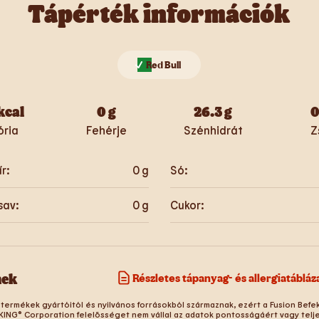
Tápérték információk
Red Bull
kcal
0
g
26.3
g
ória
Fehérje
Szénhidrát
Z
ír:
0
g
Só:
sav:
0
g
Cukor:
nek
Részletes tápanyag- és allergiatábláz
 termékek gyártóitól és nyilvános forrásokból származnak, ezért a Fusion Befek
KING® Corporation felelősséget nem vállal az adatok pontosságáért vagy telj