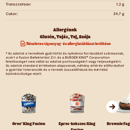
Transzzsírsav:
1.2
g
Cukor:
34.7
g
Allergének
Glutén
,
Tojás
,
Tej
,
Szója
Részletes tápanyag- és allergiatáblázat letöltése
* Az adatok a termékek gyártóitól és nyilvános forrásokból származnak,
ezért a Fusion Befektetési Zrt. és a BURGER KING® Corporation
felelősséget nem vállal az adatok pontosságáért vagy teljességéért.
Az adatok standard értékeken alapszanak, néhány eltérés előfordulhat
a gyártási toleranciák és a termék összeállítások kis mértékű
különbözősége miatt.
Oreo® King Fusion
Epres-kekszes King
Brownie Fag
Fusion