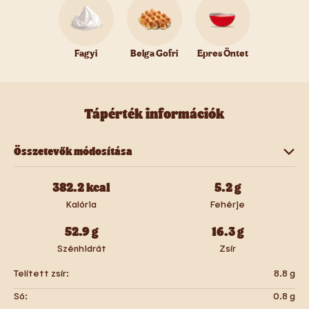
Fagyi
Belga Gofri
Epres Öntet
Tápérték információk
Összetevők módosítása
Fagyi
Belga Gofri
Epres Öntet
382.2
kcal
5.2
g
Kalória
Fehérje
52.9
g
16.3
g
Szénhidrát
Zsír
Telített zsír:
8.8
g
Só:
0.8
g