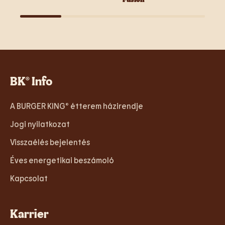
BK® Info
A BURGER KING® étterem házirendje
Jogi nyilatkozat
Visszaélés bejelentés
Éves energetikai beszámoló
Kapcsolat
Karrier