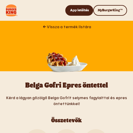
Tovább a tartalomhoz
App letöltés
MyBurgerKing™
Vissza a termék listára
Belga Gofri Epres öntettel
Kérd a lágyan gőzölgő Belga Gofrit selymes fagylalttal és epres
öntettünkkel!
Összetevők