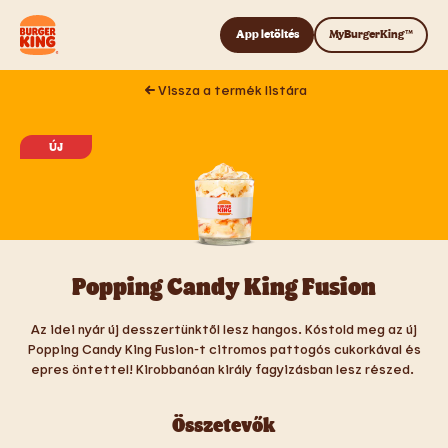
Tovább a tartalomhoz
App letöltés
MyBurgerKing™
Vissza a termék listára
ÚJ
Popping Candy King Fusion
Az idei nyár új desszertünktől lesz hangos. Kóstold meg az új
Popping Candy King Fusion-t citromos pattogós cukorkával és
epres öntettel! Kirobbanóan király fagyizásban lesz részed.
Összetevők