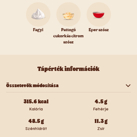
Fagyi
Pattogó
Eper szósz
cukorkás citrom
szósz
Tápérték információk
Összetevők módosítása
Fagyi
Pattogó cukorkás citrom szósz
315.6
kcal
4.5
g
Kalória
Fehérje
Eper szósz
48.5
g
11.3
g
Szénhidrát
Zsír