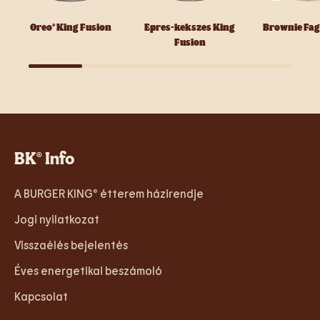
Oreo® King Fusion
Epres-kekszes King
Brownie Fag
Fusion
BK® Info
A BURGER KING® étterem házirendje
Jogi nyilatkozat
Visszaélés bejelentés
Éves energetikai beszámoló
Kapcsolat