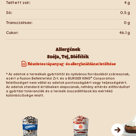
Telített zsír:
4
g
Só:
0.5
g
Transzzsírsav:
0
g
Cukor:
46.1
g
Allergének
Szója
,
Tej
,
Diófélék
Részletes tápanyag- és allergiatáblázat letöltése
* Az adatok a termékek gyártóitól és nyilvános forrásokból származnak,
ezért a Fusion Befektetési Zrt. és a BURGER KING® Corporation
felelősséget nem vállal az adatok pontosságáért vagy teljességéért.
Az adatok standard értékeken alapszanak, néhány eltérés előfordulhat
a gyártási toleranciák és a termék összeállítások kis mértékű
különbözősége miatt.